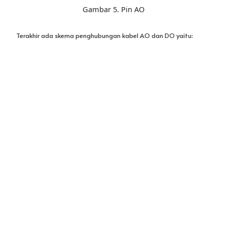
Gambar 6. Pin AO dan DO
Lalu apa sih sebenarnya yang ada didalam modul LDR ini? Yuk
kita lihat!