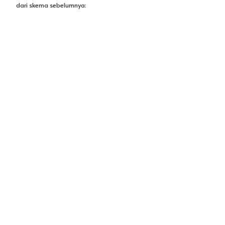
Gambar 5. Pin AO
Terakhir ada skema penghubungan kabel AO dan DO yaitu: