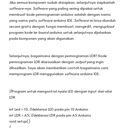
LDR
int Led = 10; //deklarasi LED pada pin 10 Arduino
int LDR = A5; //deklarasi LDR pada pin A5 Arduino
void setup()
{
pinMode(Led, OUTPUT); //deklarasi LED sebagai output
}
void loop()
{
int cahaya = analogRead(LDR); //membaca nilai ADC LDR
//jika nilai ADC > 800 maka
if (cahaya > 800)
{
digitalWrite(Led, HIGH); // LED menyala
}
else //atau
{
digitalWrite(Led, LOW); // LED mati
}
}