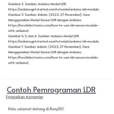
Contoh Pemrograman LDR
Tinggalkan Komentar
Halo, selamat datang di Bony3D!
LDR adalah sensor cahaya yang mana sering digunakan pada
lampu tidur, alarm, juga penerangan jalan. Memanfaatkan
sensitivitasnya terhadap cahaya, membuatnya memiliki nilai
resistansi berubah setiap waktu. Saat pagi datang, sensor akan
memiliki nilai resistansi yang kecil hingga memadamkan cahaya
lampu jika diaplikasikan pada lampu. Saat malam tiba, sensor
akan menambah nilai resistansinya yang membuat lampu
menyala terang benderang. Lantas, bagaimana sih cara seorang
programmer
memanfaatkan LDR dengan segala fungsinya?
Artikel ini menunjukkan contoh pemrograman sensor LDR atau
resistor variabel ini. Yuk disimak!
Langkah pertama yang harus dilakukan sebelum memprogram
LDR yakni menyiapkan komponen yang diperlukan sesuai proyek