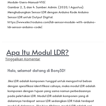
Apa Itu Modul LDR?
Tinggalkan Komentar
Halo, selamat datang di Bony3D!
Jika LDR adalah komponen tunggal untuk mengontrol beban
dengan spesifikasi identifikasi cahaya, maka modul LDR adalah
komponen dengan tujuan yang sama namun perbedaannya
pada peletakan LDR. Modul LDR adalah komponen yang di
dalamnya terdapat sensor LDR sedangkan LDR tidak terdapat
modul di dalamnya. Jika bisa dibilang, modul LDR adalah seri
lengkapnya dari LDR. Lalu apa sih sebenarnya modul LDR itu?
Saya akan membahas dalam artikel ini, yuk disimak!
Selain memiliki fungsi sebagai pendeteksi cahaya seperti LDR,
modul LDR lebih teliti dalam mendeteksi cahaya sehingga
sangat berguna untuk mengaktifkan dan menonaktifkan fungsi