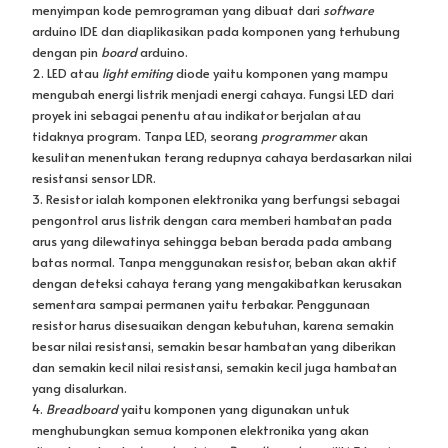
menyimpan kode pemrograman yang dibuat dari
software
arduino IDE dan diaplikasikan pada komponen yang terhubung
dengan pin
board
arduino.
2. LED atau
light emiting
diode yaitu komponen yang mampu
mengubah energi listrik menjadi energi cahaya. Fungsi LED dari
proyek ini sebagai penentu atau indikator berjalan atau
tidaknya program. Tanpa LED, seorang
programmer
akan
kesulitan menentukan terang redupnya cahaya berdasarkan nilai
resistansi sensor LDR.
3. Resistor ialah komponen elektronika yang berfungsi sebagai
pengontrol arus listrik dengan cara memberi hambatan pada
arus yang dilewatinya sehingga beban berada pada ambang
batas normal. Tanpa menggunakan resistor, beban akan aktif
dengan deteksi cahaya terang yang mengakibatkan kerusakan
sementara sampai permanen yaitu terbakar. Penggunaan
resistor harus disesuaikan dengan kebutuhan, karena semakin
besar nilai resistansi, semakin besar hambatan yang diberikan
dan semakin kecil nilai resistansi, semakin kecil juga hambatan
yang disalurkan.
4.
Breadboard
yaitu komponen yang digunakan untuk
menghubungkan semua komponen elektronika yang akan