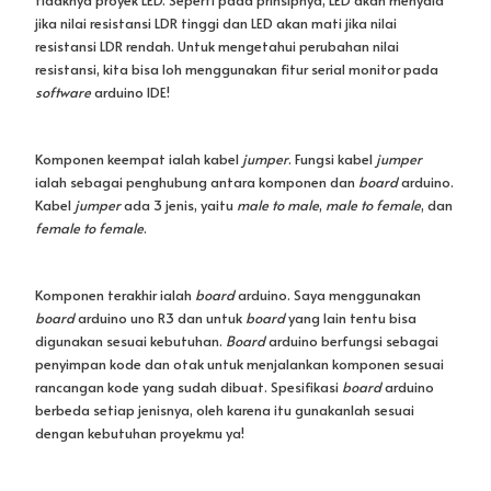
penyimpan kode dan otak untuk menjalankan komponen sesuai
rancangan kode yang sudah dibuat. Spesifikasi
board
arduino
berbeda setiap jenisnya, oleh karena itu gunakanlah sesuai
dengan kebutuhan proyekmu ya!
Jika semua komponen sudah disiapkan, selanjutnya siapkanlah
software
-nya.
Software
yang paling sering dipakai untuk
membuat kode pemrograman arduino adalah dengan nama
yang sama yaitu
software
arduino IDE.
Software
ini bisa diunduh
secara gratis dengan fungsi membuat, mengedit,
mengupload
program kode ke
board
arduino untuk selanjutnya dijalankan
pada komponen yang akan digunakan.
Selanjutnya, bagaimana dengan pemrograman LDR? Kode
pemrograman LDR disesuaikan dengan
output
yang ingin
dihasilkan. Saya akan memberikan contoh bagaimana cara
memprogram LDR menggunakan
software
arduino IDE:
//Program untuk mengontrol nyala LED dengan input dari nilai