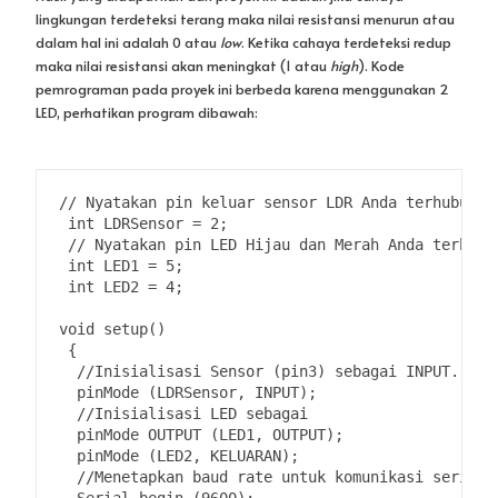
// Nyatakan pin keluar sensor LDR Anda terhubung 
 int LDRSensor = 2; 
 // Nyatakan pin LED Hijau dan Merah Anda terhubu
 int LED1 = 5; 
 int LED2 = 4; 
void setup() 
 { 
  //Inisialisasi Sensor (pin3) sebagai INPUT. 
  pinMode (LDRSensor, INPUT); 
  //Inisialisasi LED sebagai 
  pinMode OUTPUT (LED1, OUTPUT); 
  pinMode (LED2, KELUARAN); 
  //Menetapkan baud rate untuk komunikasi serial 
  Serial.begin (9600); 
 } 
void loop() 
 { 
   //Baca nilai keluaran digital dari sensor meng
   int Sensordata = digitalRead (LDRSensor); 
   //Cetak nilai sensor pada jendela monitor seri