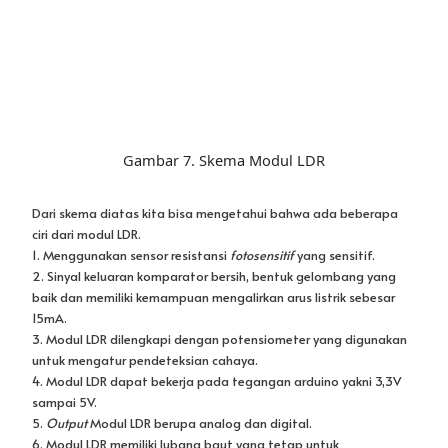
3. Modul LDR dilengkapi dengan potensiometer yang digunakan
untuk mengatur pendeteksian cahaya.
4. Modul LDR dapat bekerja pada tegangan arduino yakni 3,3V
sampai 5V.
5.
Output
Modul LDR berupa analog dan digital.
6. Modul LDR memiliki lubang baut yang tetap untuk
memudahkan pemasangan.
7. Modul LDR menggunakan komparator LM393 tegangan lebar.
Sekian artikel hari ini, selanjutnya Saya akan membahas contoh
pemrograman dari modul LDR.
Ditunggu ya!
Referensi:
Admin. (2023, 27 November). Cara Menggunakan Modul Sensor
LDR dengan Arduino. https://how2electronics.com/how-to-use-
ldr-sensor-module-with-arduino/.