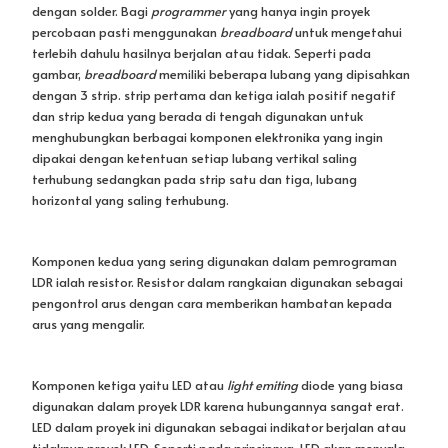
Komponen ketiga yaitu LED atau
light emiting
diode yang biasa
digunakan dalam proyek LDR karena hubungannya sangat erat.
LED dalam proyek ini digunakan sebagai indikator berjalan atau
tidaknya proyek LED. Seperti pada prinsipnya, LED akan menyala
jika nilai resistansi LDR tinggi dan LED akan mati jika nilai
resistansi LDR rendah. Untuk mengetahui perubahan nilai
resistansi, kita bisa loh menggunakan fitur serial monitor pada
software
arduino IDE!
Komponen keempat ialah kabel
jumper
. Fungsi kabel
jumper
ialah sebagai penghubung antara komponen dan
board
arduino.
Kabel
jumper
ada 3 jenis, yaitu
male to
male
,
male to female
, dan
female to female
.
Komponen terakhir ialah
board
arduino. Saya menggunakan
board
arduino uno R3 dan untuk
board
yang lain tentu bisa
digunakan sesuai kebutuhan.
Board
arduino berfungsi sebagai