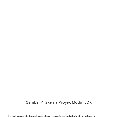
Gambar 4. Skema Proyek Modul LDR
Hasil yang didapatkan dari proyek ini adalah jika cahaya
lingkungan terdeteksi terang maka nilai resistansi menurun atau
dalam hal ini adalah 0 atau
low
. Ketika cahaya terdeteksi redup
maka nilai resistansi akan meningkat (1 atau
high
). Kode
pemrograman pada proyek ini berbeda karena menggunakan 2
LED, perhatikan program dibawah: