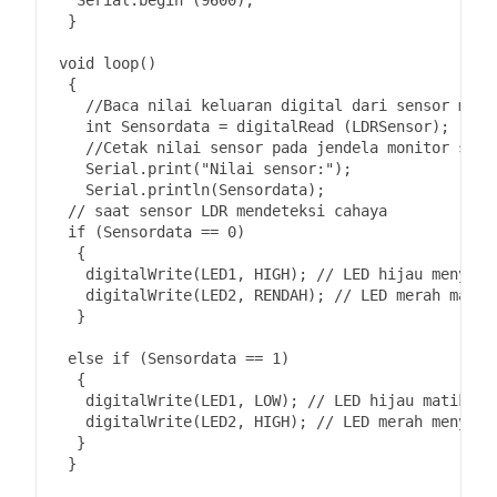
   Serial.print("Nilai sensor:"); 
   Serial.println(Sensordata); 
 // saat sensor LDR mendeteksi cahaya 
 if (Sensordata == 0) 
  { 
   digitalWrite(LED1, HIGH); 
// LED hijau menyala
   digitalWrite(LED2, RENDAH); 
// LED merah mati 
  } 
 else if (Sensordata == 1) 
  { 
   digitalWrite(LED1, LOW); 
// LED hijau matikan 
   digitalWrite(LED2, HIGH); 
// LED merah menyala
  } 
 }
Setelah cukup memahami mengenai apa itu modul LDR dan
contoh pemrogramannya, harapannya dapat berguna bagi para
calon
programmer
untuk melalukan proyek kedepannya.
Terima kasih telah meluangkan waktunya untuk membaca artikel
ini, sehat-sehat semuanya, sampai jumpa!