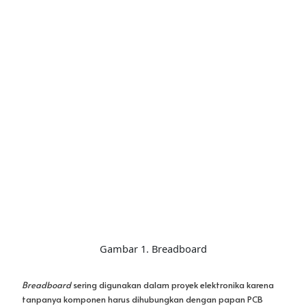
Gambar 1. Breadboard
Breadboard
sering digunakan dalam proyek elektronika karena
tanpanya komponen harus dihubungkan dengan papan PCB
dengan solder. Bagi
programmer
yang hanya ingin proyek
percobaan pasti menggunakan
breadboard
untuk mengetahui
terlebih dahulu hasilnya berjalan atau tidak. Seperti pada
gambar,
breadboard
memiliki beberapa lubang yang dipisahkan
dengan 3 strip. strip pertama dan ketiga ialah positif negatif
dan strip kedua yang berada di tengah digunakan untuk
menghubungkan berbagai komponen elektronika yang ingin
dipakai dengan ketentuan setiap lubang vertikal saling
terhubung sedangkan pada strip satu dan tiga, lubang
horizontal yang saling terhubung.
Komponen kedua yang sering digunakan dalam pemrograman
LDR ialah resistor. Resistor dalam rangkaian digunakan sebagai
pengontrol arus dengan cara memberikan hambatan kepada
arus yang mengalir.