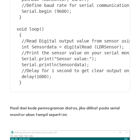
  //Define baud rate for serial communication

  Serial.begin (9600);

 }

void loop()

 {

  //Read Digital output value from sensor using di
  int Sensordata = digitalRead (LDRSensor);

  //Print the sensor value on your serial monitor 
  Serial.print("Sensor value:");

  Serial.println(Sensordata);

  //Delay for 1 second to get clear output on the 
  delay(1000);

 }
Hasil dari kode pemrograman diatas, jika dilihat pada serial
monitor akan tampil seperti ini: