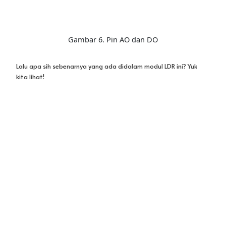
Gambar 7. Skema Modul LDR
Dari skema diatas kita bisa mengetahui bahwa ada beberapa
ciri dari modul LDR.
1. Menggunakan sensor resistansi
fotosensitif
yang sensitif.
2. Sinyal keluaran komparator bersih, bentuk gelombang yang
baik dan memiliki kemampuan mengalirkan arus listrik sebesar
15mA.