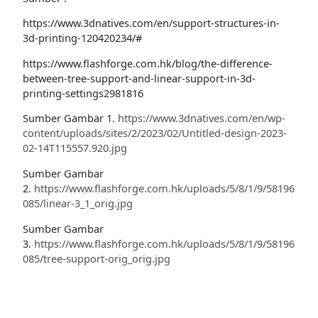
https://www.3dnatives.com/en/support-structures-in-
3d-printing-120420234/#
https://www.flashforge.com.hk/blog/the-difference-
between-tree-support-and-linear-support-in-3d-
printing-settings2981816
Sumber Gambar 1.
https://www.3dnatives.com/en/wp-
content/uploads/sites/2/2023/02/Untitled-design-2023-
02-14T115557.920.jpg
Sumber Gambar
2.
https://www.flashforge.com.hk/uploads/5/8/1/9/58196
085/linear-3_1_orig.jpg
Sumber Gambar
3.
https://www.flashforge.com.hk/uploads/5/8/1/9/58196
085/tree-support-orig_orig.jpg