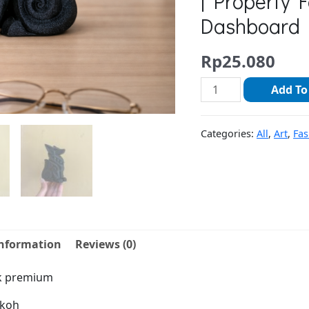
| Property 
Dashboard 
Rp
25.080
Add To
Categories:
All
,
Art
,
Fas
information
Reviews (0)
ik premium
okoh