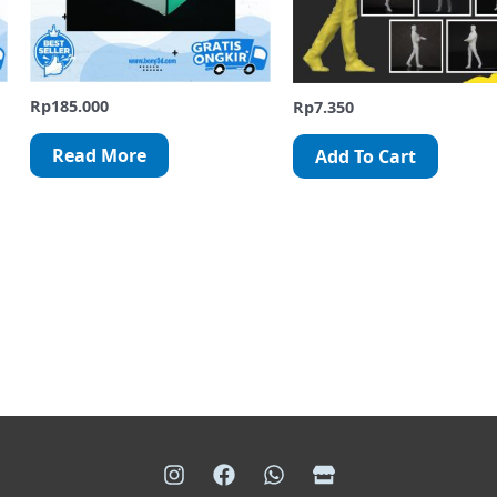
Rp
185.000
Rp
7.350
Read More
Add To Cart