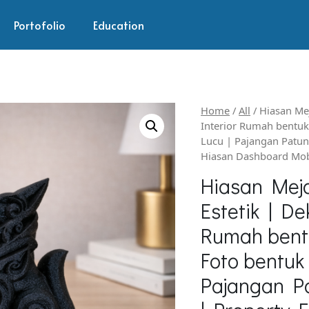
Portofolio
Education
Home
/
All
/ Hiasan Mej
Interior Rumah bentuk
Lucu | Pajangan Patung
Hiasan Dashboard Mob
Hiasan Meja
Estetik | De
Rumah bentu
Foto bentuk
Pajangan Pa