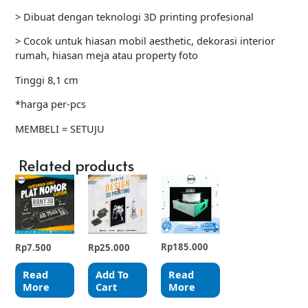
> Dibuat dengan teknologi 3D printing profesional
> Cocok untuk hiasan mobil aesthetic, dekorasi interior
rumah, hiasan meja atau property foto
Tinggi 8,1 cm
*harga per-pcs
MEMBELI = SETUJU
Related products
Rp
185.000
Rp
7.500
Rp
25.000
Read
Read
Add To
More
More
Cart